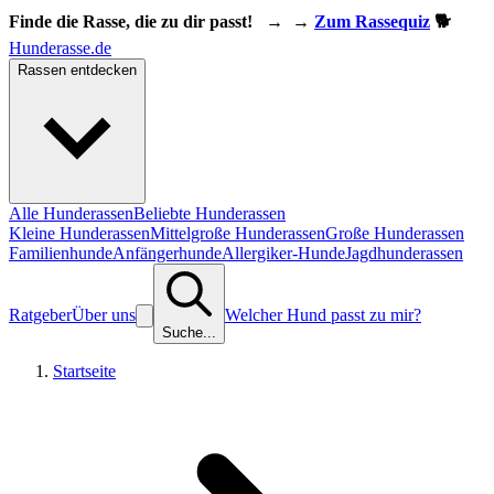
Finde die Rasse, die zu dir passt!
→
→
Zum Rassequiz
🐕
Hunderasse.de
Rassen entdecken
Alle Hunderassen
Beliebte Hunderassen
Kleine Hunderassen
Mittelgroße Hunderassen
Große Hunderassen
Familienhunde
Anfängerhunde
Allergiker-Hunde
Jagdhunderassen
Ratgeber
Über uns
Welcher Hund passt zu mir?
Suche...
Startseite