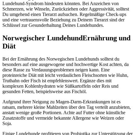
Lundehund-Syndrom hindeuten könnten. Bei Anzeichen von
Schmerzen, wie Winseln, Zurückziehen oder Aggressivität, solltest
Du umgehend einen Tierarzt aufsuchen. Regelmäßige Check-ups
und eine vertrauensvolle Beziehung zu Deinem Tierarzt sind der
Schlüssel zur Gesunderhaltung Deines Lundehundes.
Norwegischer Lundehund
Ernährung und
Diät
Bei der Ernährung des Norwegischen Lundehunds solltest du
besonders auf eine ausgewogene und hochwertige Kost achten, da
diese Rasse zu Verdauungsproblemen neigen kann. Eine
proteinreiche Diät mit leicht verdaulichen Fleischsorten wie Huhn,
Truthahn oder Fisch ist empfehlenswert. Ergänze dies mit
komplexen Kohlenhydraten wie Süßkartoffeln oder Reis und
gesunden Fetten, beispielsweise aus Fischöl.
Aufgrund ihrer Neigung zu Magen-Darm-Erkrankungen ist es
ratsam, mehrere kleine Mahlzeiten über den Tag verteilt anzubieten,
anstatt wenige große Portionen. Achte auf Futter ohne künstliche
Zusatzstoffe und vermeide bekannte Allergene wie Weizen oder
Soja.
Einige Lundehunde profitieren von Probiotika zur Unterstützung der