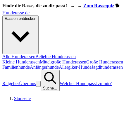
Finde die Rasse, die zu dir passt!
→
→
Zum Rassequiz
🐕
Hunderasse.de
Rassen entdecken
Alle Hunderassen
Beliebte Hunderassen
Kleine Hunderassen
Mittelgroße Hunderassen
Große Hunderassen
Familienhunde
Anfängerhunde
Allergiker-Hunde
Jagdhunderassen
Ratgeber
Über uns
Welcher Hund passt zu mir?
Suche...
Startseite