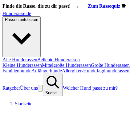
Finde die Rasse, die zu dir passt!
→
→
Zum Rassequiz
🐕
Hunderasse.de
Rassen entdecken
Alle Hunderassen
Beliebte Hunderassen
Kleine Hunderassen
Mittelgroße Hunderassen
Große Hunderassen
Familienhunde
Anfängerhunde
Allergiker-Hunde
Jagdhunderassen
Ratgeber
Über uns
Welcher Hund passt zu mir?
Suche...
Startseite