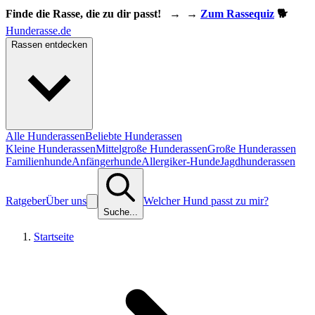
Finde die Rasse, die zu dir passt!
→
→
Zum Rassequiz
🐕
Hunderasse.de
Rassen entdecken
Alle Hunderassen
Beliebte Hunderassen
Kleine Hunderassen
Mittelgroße Hunderassen
Große Hunderassen
Familienhunde
Anfängerhunde
Allergiker-Hunde
Jagdhunderassen
Ratgeber
Über uns
Welcher Hund passt zu mir?
Suche...
Startseite