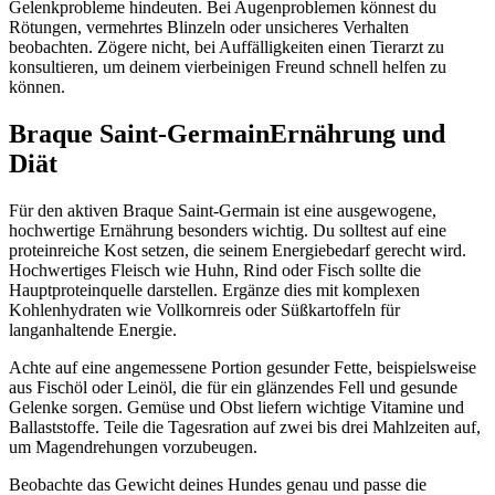
Gelenkprobleme hindeuten. Bei Augenproblemen könnest du
Rötungen, vermehrtes Blinzeln oder unsicheres Verhalten
beobachten. Zögere nicht, bei Auffälligkeiten einen Tierarzt zu
konsultieren, um deinem vierbeinigen Freund schnell helfen zu
können.
Braque Saint-Germain
Ernährung und
Diät
Für den aktiven Braque Saint-Germain ist eine ausgewogene,
hochwertige Ernährung besonders wichtig. Du solltest auf eine
proteinreiche Kost setzen, die seinem Energiebedarf gerecht wird.
Hochwertiges Fleisch wie Huhn, Rind oder Fisch sollte die
Hauptproteinquelle darstellen. Ergänze dies mit komplexen
Kohlenhydraten wie Vollkornreis oder Süßkartoffeln für
langanhaltende Energie.
Achte auf eine angemessene Portion gesunder Fette, beispielsweise
aus Fischöl oder Leinöl, die für ein glänzendes Fell und gesunde
Gelenke sorgen. Gemüse und Obst liefern wichtige Vitamine und
Ballaststoffe. Teile die Tagesration auf zwei bis drei Mahlzeiten auf,
um Magendrehungen vorzubeugen.
Beobachte das Gewicht deines Hundes genau und passe die